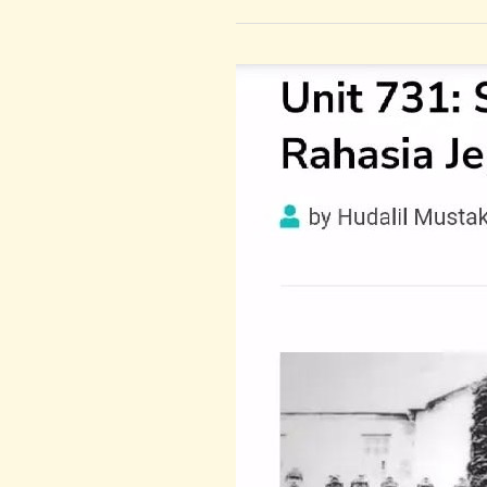
Unit
731:
Senjata
Biologis
Rahasia
Jepang