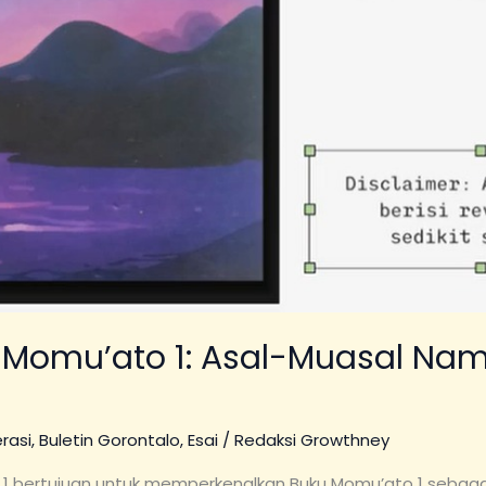
 Momu’ato 1: Asal-Muasal N
erasi
,
Buletin Gorontalo
,
Esai
/
Redaksi Growthney
 1 bertujuan untuk memperkenalkan Buku Momu’ato 1 sebaga