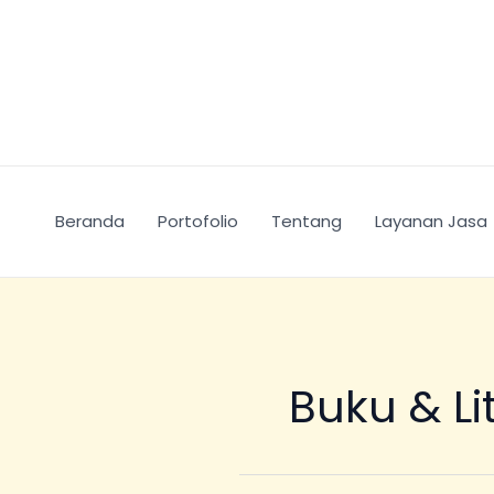
Skip
to
content
Beranda
Portofolio
Tentang
Layanan Jasa
Buku & Li