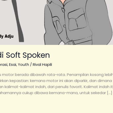
i Soft Spoken
erasi
,
Esai
,
Youth
/
Rival Hapili
 laju motor berada dibawah rata-rata. Penampilan kosong leb
irkan kepastian: kemana motor ini akan diparkir, dan dima
mat-kalimat indah, dari penulis favorit. Kalimat indah itu
mahamannya cukup dibawa kemana-mana, untuk sekedar […]