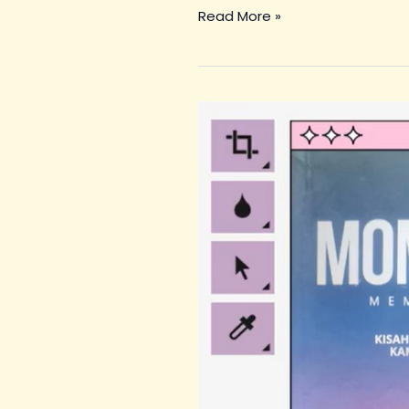
Read More »
Mengenal
Buku
Momu’ato
1:
Asal-
Muasal
Nama
Kampung
Gorontalo