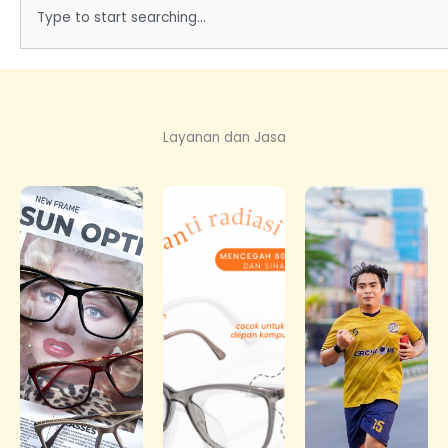
e
a
r
c
h
Layanan dan Jasa