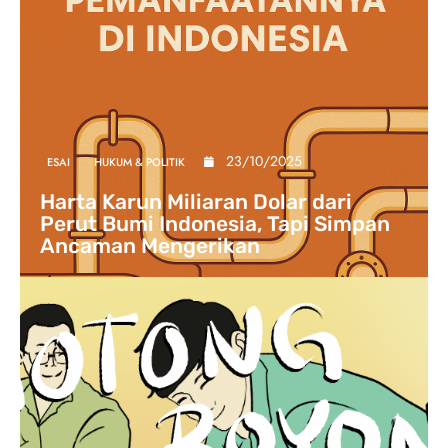
23/10/2025
ESAI
HUKUM & POLITIK
Harta Karun Miliaran Dolar dari
Perut Bumi Indonesia, Tapi Simpan
Ancaman Mengerikan