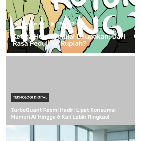
18/05/2025
INSPIRASI KREATIF
Ketika Huyula Mulai Dilupakan: Dari
Rasa Peduli ke Rupiah?
TEKNOLOGI DIGITAL
TurboQuant Resmi Hadir: Lipat Konsumsi
Memori AI Hingga 6 Kali Lebih Ringkas!