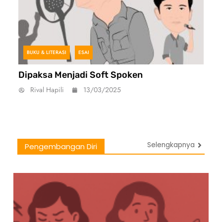
BUKU & LITERASI
ESAI
Dipaksa Menjadi Soft Spoken
Rival Hapili
13/03/2025
Selengkapnya
Pengembangan Diri