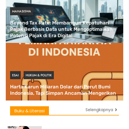
MAHASISWA
Beyond Tax Rate: Membangun Kepatuhan
Pajak Berbasis Data untuk Mengoptimalkan
Potensi Pajak di Era Digital
ESAI
HUKUM & POLITIK
Harta Karun Miliaran Dolar dari Perut Bumi
Indonesia, Tapi Simpan Ancaman Mengerikan
Selengkapnya
Buku & Literasi