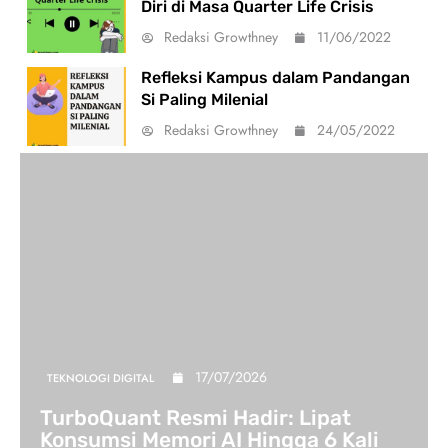
Diri di Masa Quarter Life Crisis
Redaksi Growthney
11/06/2022
Refleksi Kampus dalam Pandangan
Si Paling Milenial
Redaksi Growthney
24/05/2022
17/07/2026
TEKNOLOGI DIGITAL
TurboQuant Resmi Hadir: Lipat
Konsumsi Memori AI Hingga 6 Kali