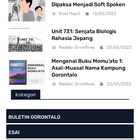
Dipaksa Menjadi Soft Spoken
Rival Hapili
13/03/2025
Unit 731: Senjata Biologis
Rahasia Jepang
Redaksi Growthney
20/06/2022
Mengenal Buku Momu’ato 1:
Asal-Muasal Nama Kampung
Gorontalo
Redaksi Growthney
22/05/2022
Kategori
BULETIN GORONTALO
ESAI